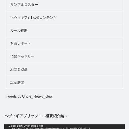
サンプルロスター
ヘヴィギア3.1拡張コンテンツ
ルール補助
対戦レポート
情景ギャラリー
組立＆塗装
設定解説
Tweets by Uncle_Heavy_Gea
ヘヴィギアブリッツ！～概要紹介編～
動
Code 150: Unknown error.
ファイルをダウンロード: https://www.youtube.com/watch?v=YhyBZsAG6Lw&_=1