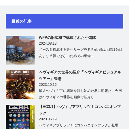
最近の記事
WFPの旧式機で構成された守備隊
2024.08.13
ノースを構成する最小リーグＷＦＰ/西部辺境保護領は
あまり裕福ではないためその軍備…
ヘヴィギアの世界の紹介「ヘヴィギアビジュアル
ツアー」登場
2023.10.16
最近ヘヴィギアに興味を持ち始めた君に朗報だ。今回
はヘヴィギアの世界を画像で紹介し…
【HG3.1】ヘヴィギアブリッツ！コンパニオンブ
ック
2023.06.19
ヘヴィギアブリッツ！にコンパニオンブックが登場！