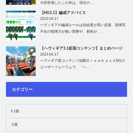
今回登場したこの本は、現在の…
【HG3.1】編成アドバイス
2023.04.17
ヘヴィギアの編成ルールは自由度が高い反面、指揮官
不在の指揮力が無い部隊や、射程が…
【ヘヴィギア3.1拡張コンテンツ】まとめページ
2023.04.17
ヘヴィギア新コンテンツ始動Ｄｒｅａｍ ｐｏｄ9社の
ユーザーフォーラムで、「ヘ…
カテゴリー
3.1版
３版