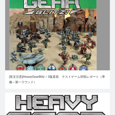
[長文注意]HeavyGearBlitz！3版直前 テストゲーム対戦レポート（準
備～第一ラウンド）