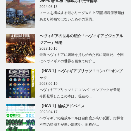
WFPの旧式機で構成された守備隊
2024.08.13
ノースを構成する最小リーグＷＦＰ/西部辺境保護領は
あまり裕福ではないためその軍備…
ヘヴィギアの世界の紹介「ヘヴィギアビジュアル
ツアー」登場
2023.10.16
最近ヘヴィギアに興味を持ち始めた君に朗報だ。今回
はヘヴィギアの世界を画像で紹介し…
【HG3.1】ヘヴィギアブリッツ！コンパニオンブ
ック
2023.06.19
ヘヴィギアブリッツ！にコンパニオンブックが登場！
今回登場したこの本は、現在の…
【HG3.1】編成アドバイス
2023.04.17
ヘヴィギアの編成ルールは自由度が高い反面、指揮官
不在の指揮力が無い部隊や、射程が…