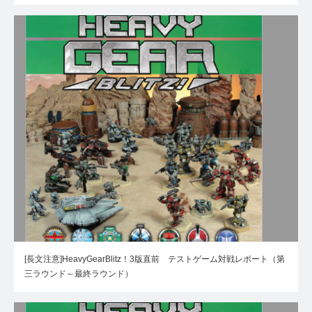
[長文注意]HeavyGearBlitz！3版直前 テストゲーム対戦レポート（第
三ラウンド～最終ラウンド）