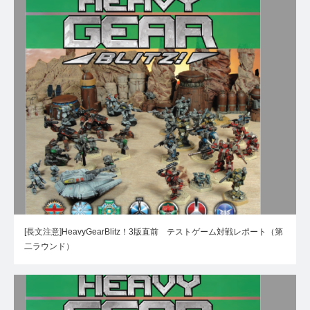
[長文注意]HeavyGearBlitz！3版直前 テストゲーム対戦レポート（第
二ラウンド）