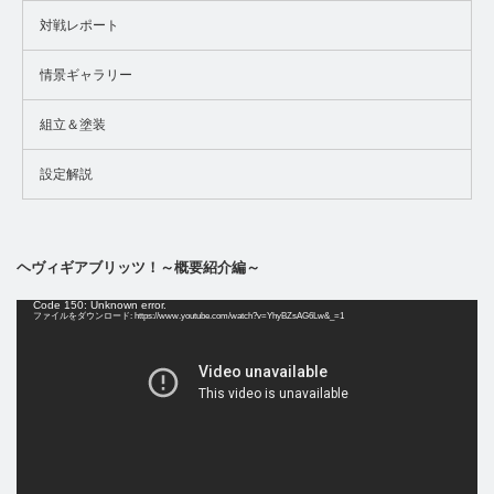
対戦レポート
情景ギャラリー
組立＆塗装
設定解説
ヘヴィギアブリッツ！～概要紹介編～
動
Code 150: Unknown error.
画
ファイルをダウンロード: https://www.youtube.com/watch?v=YhyBZsAG6Lw&_=1
プ
レ
ー
ヤ
ー