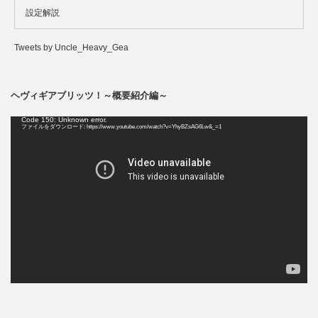
設定解説
Tweets by Uncle_Heavy_Gea
ヘヴィギアブリッツ！～概要紹介編～
動
Code 150: Unknown error.
画
ファイルをダウンロード: https://www.youtube.com/watch?v=YhyBZsAG6Lw&_=1
プ
レ
ー
ヤ
ー