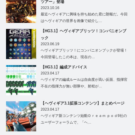
ツアー」登場
2023.10.16
最近ヘヴィギアに興味を持ち始めた君に朗報だ。今回
はヘヴィギアの世界を画像で紹介し…
【HG3.1】ヘヴィギアブリッツ！コンパニオンブ
ック
2023.06.19
ヘヴィギアブリッツ！にコンパニオンブックが登場！
今回登場したこの本は、現在の…
【HG3.1】編成アドバイス
2023.04.17
ヘヴィギアの編成ルールは自由度が高い反面、指揮官
不在の指揮力が無い部隊や、射程が…
【ヘヴィギア3.1拡張コンテンツ】まとめページ
2023.04.17
ヘヴィギア新コンテンツ始動Ｄｒｅａｍ ｐｏｄ9社の
ユーザーフォーラムで、「ヘ…