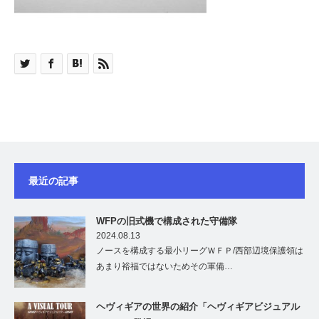
最近の記事
WFPの旧式機で構成された守備隊
2024.08.13
ノースを構成する最小リーグＷＦＰ/西部辺境保護領は
あまり裕福ではないためその軍備…
ヘヴィギアの世界の紹介「ヘヴィギアビジュアル