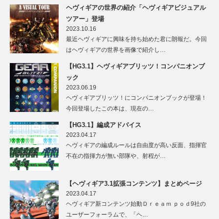
ヘヴィギアの世界の紹介「ヘヴィギアビジュアル
ツアー」登場
2023.10.16
最近ヘヴィギアに興味を持ち始めた君に朗報だ。今回
はヘヴィギアの世界を画像で紹介し…
【HG3.1】ヘヴィギアブリッツ！コンパニオンブ
ック
2023.06.19
ヘヴィギアブリッツ！にコンパニオンブックが登場！
今回登場したこの本は、現在の…
【HG3.1】編成アドバイス
2023.04.17
ヘヴィギアの編成ルールは自由度が高い反面、指揮官
不在の指揮力が無い部隊や、射程が…
【ヘヴィギア3.1拡張コンテンツ】まとめページ
2023.04.17
ヘヴィギア新コンテンツ始動Ｄｒｅａｍ ｐｏｄ9社の
ユーザーフォーラムで、「ヘ…