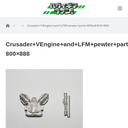
ホーム
Crusader+VEngine+and+LFM+pewter+parts+800tall-800×888
Crusader+VEngine+and+LFM+pewter+parts
800×888