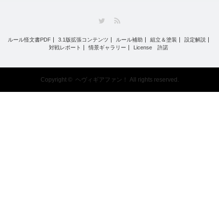
Twitter
RSS
ルール怪文書PDF
3.1版拡張コンテンツ
ルール補助
組立＆塗装
設定解説
対戦レポート
情景ギャラリー
License 許諾
Copyright ©
ヘヴィギアファン！
All rights reserved.