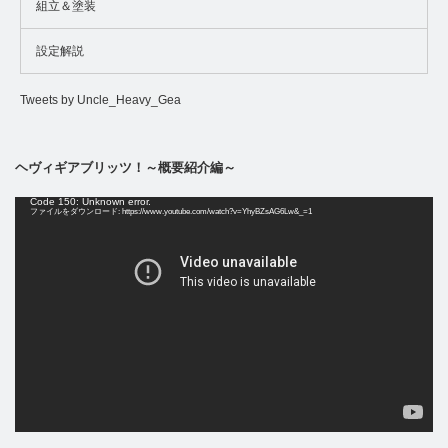
組立＆塗装
設定解説
Tweets by Uncle_Heavy_Gea
ヘヴィギアブリッツ！～概要紹介編～
動
Code 150: Unknown error.
画
ファイルをダウンロード: https://www.youtube.com/watch?v=YhyBZsAG6Lw&_=1
プ
レ
ー
ヤ
ー