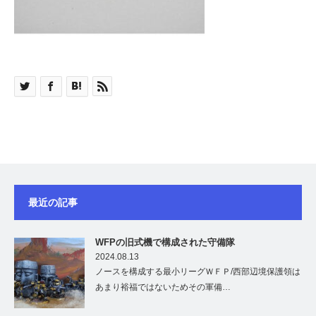
最近の記事
WFPの旧式機で構成された守備隊
2024.08.13
ノースを構成する最小リーグＷＦＰ/西部辺境保護領は
あまり裕福ではないためその軍備…