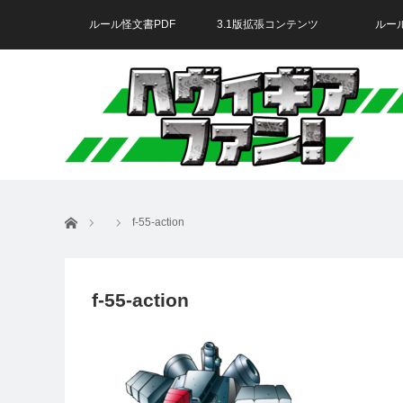
ルール怪文書PDF
3.1版拡張コンテンツ
ルー
ホーム
f-55-action
f-55-action