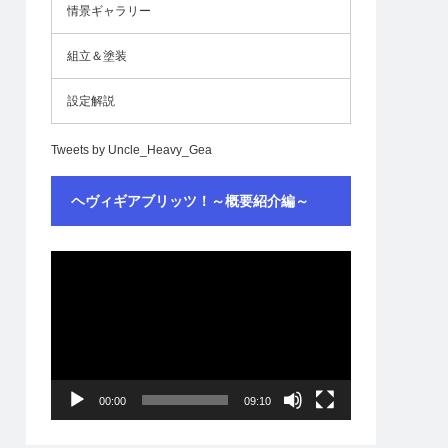
情景ギャラリー
組立＆塗装
設定解説
Tweets by Uncle_Heavy_Gea
ヘヴィギアブリッツ！～概要紹介編～
動
画
プ
レ
ー
ヤ
ー
00:00
09:10