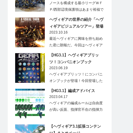
ノースを構成する最小リーグＷＦ
Ｐ/西部辺境保護領はあまり裕福で
はないためその軍備…
ヘヴィギアの世界の紹介「ヘヴ
ィギアビジュアルツアー」登場
2023.10.16
最近ヘヴィギアに興味を持ち始め
た君に朗報だ。今回はヘヴィギア
の世界を画像で紹介し…
【HG3.1】ヘヴィギアブリッ
ツ！コンパニオンブック
2023.06.19
ヘヴィギアブリッツ！にコンパニ
オンブックが登場！今回登場した
この本は、現在の…
【HG3.1】編成アドバイス
2023.04.17
ヘヴィギアの編成ルールは自由度
が高い反面、指揮官不在の指揮力
が無い部隊や、射程が…
【ヘヴィギア3.1拡張コンテン