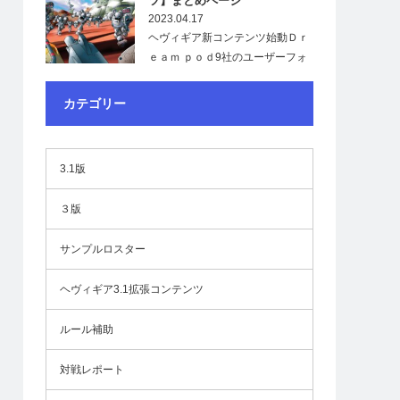
ツ】まとめページ
2023.04.17
ヘヴィギア新コンテンツ始動Ｄｒ
ｅａｍ ｐｏｄ9社のユーザーフォ
ーラムで、「ヘ…
カテゴリー
3.1版
３版
サンプルロスター
ヘヴィギア3.1拡張コンテンツ
ルール補助
対戦レポート