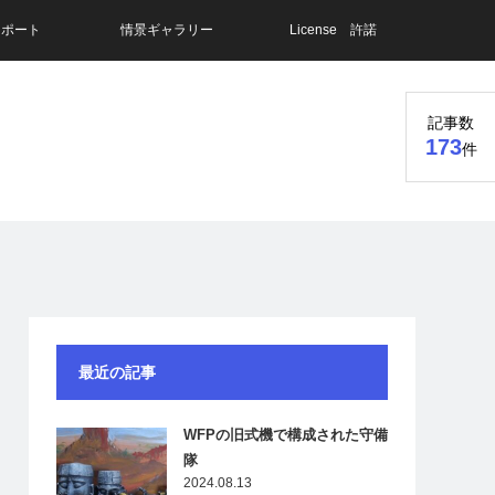
レポート
情景ギャラリー
License 許諾
記事数
173
件
最近の記事
WFPの旧式機で構成された守備
隊
2024.08.13