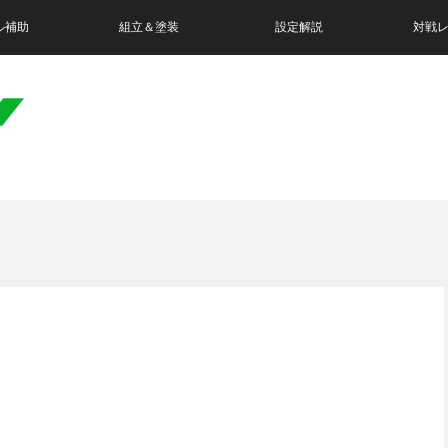
ル補助
組立＆塗装
設定解説
対戦