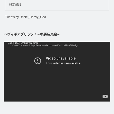
設定解説
Tweets by Uncle_Heavy_Gea
ヘヴィギアブリッツ！～概要紹介編～
動
Code 150: Unknown error.
画
ファイルをダウンロード: https://www.youtube.com/watch?v=YhyBZsAG6Lw&_=1
プ
レ
ー
ヤ
ー