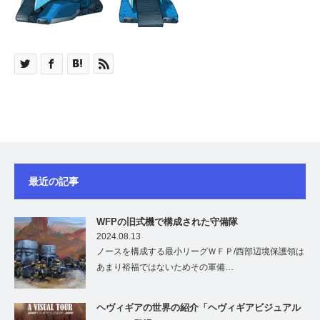
最近の記事
WFPの旧式機で構成された守備隊
2024.08.13
ノースを構成する最小リーグＷＦＰ/西部辺境保護領は
あまり裕福ではないためその軍備…
ヘヴィギアの世界の紹介「ヘヴィギアビジュアル