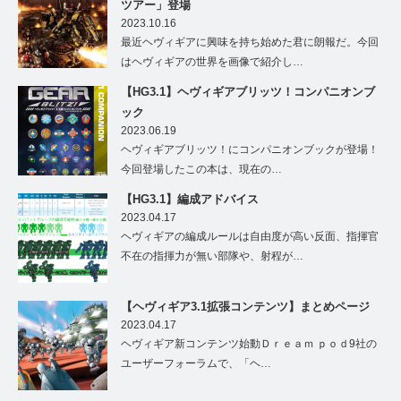
ツアー」登場
2023.10.16
最近ヘヴィギアに興味を持ち始めた君に朗報だ。今回
はヘヴィギアの世界を画像で紹介し…
【HG3.1】ヘヴィギアブリッツ！コンパニオンブ
ック
2023.06.19
ヘヴィギアブリッツ！にコンパニオンブックが登場！
今回登場したこの本は、現在の…
【HG3.1】編成アドバイス
2023.04.17
ヘヴィギアの編成ルールは自由度が高い反面、指揮官
不在の指揮力が無い部隊や、射程が…
【ヘヴィギア3.1拡張コンテンツ】まとめページ
2023.04.17
ヘヴィギア新コンテンツ始動Ｄｒｅａｍ ｐｏｄ9社の
ユーザーフォーラムで、「ヘ…