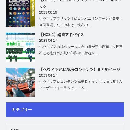
ック
2023.06.19
ヘヴィギアブリッツ！にコンパニオンブックが登場！
今回登場したこの本は、現在の…
【HG3.1】編成アドバイス
2023.04.17
ヘヴィギアの編成ルールは自由度が高い反面、指揮官
不在の指揮力が無い部隊や、射程が…
【ヘヴィギア3.1拡張コンテンツ】まとめページ
2023.04.17
ヘヴィギア新コンテンツ始動Ｄｒｅａｍ ｐｏｄ9社の
ユーザーフォーラムで、「ヘ…
カテゴリー