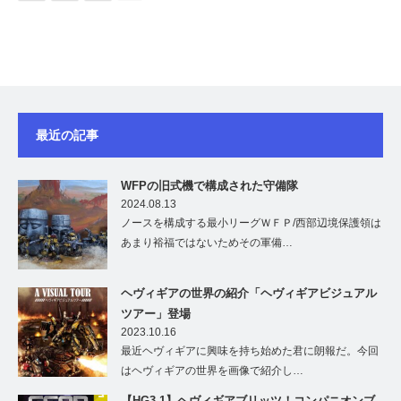
最近の記事
WFPの旧式機で構成された守備隊
2024.08.13
ノースを構成する最小リーグＷＦＰ/西部辺境保護領は
あまり裕福ではないためその軍備…
ヘヴィギアの世界の紹介「ヘヴィギアビジュアル
ツアー」登場
2023.10.16
最近ヘヴィギアに興味を持ち始めた君に朗報だ。今回
はヘヴィギアの世界を画像で紹介し…
【HG3.1】ヘヴィギアブリッツ！コンパニオンブ