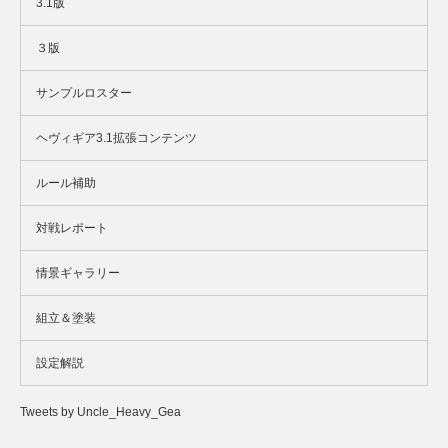
3.1版
３版
サンプルロスター
ヘヴィギア3.1拡張コンテンツ
ルール補助
対戦レポート
情景ギャラリー
組立＆塗装
設定解説
Tweets by Uncle_Heavy_Gea