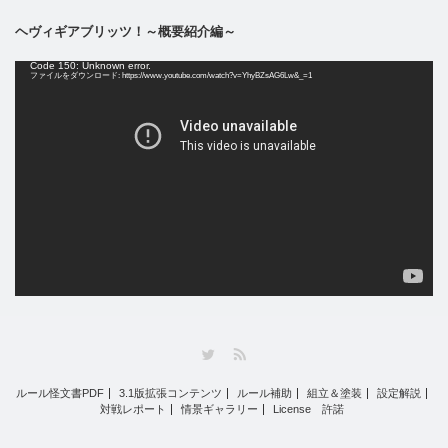
ヘヴィギアブリッツ！～概要紹介編～
動
Code 150: Unknown error.
画
ファイルをダウンロード: https://www.youtube.com/watch?v=YhyBZsAG6Lw&_=1
プ
レ
ー
ヤ
ー
Twitter
RSS
ルール怪文書PDF
3.1版拡張コンテンツ
ルール補助
組立＆塗装
設定解説
対戦レポート
情景ギャラリー
License 許諾