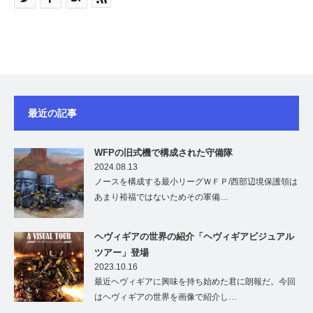
最近の記事
WFPの旧式機で構成された守備隊
2024.08.13
ノースを構成する最小リーグＷＦＰ/西部辺境保護領は
あまり裕福ではないためその軍備…
ヘヴィギアの世界の紹介「ヘヴィギアビジュアル
ツアー」登場
2023.10.16
最近ヘヴィギアに興味を持ち始めた君に朗報だ。今回
はヘヴィギアの世界を画像で紹介し…