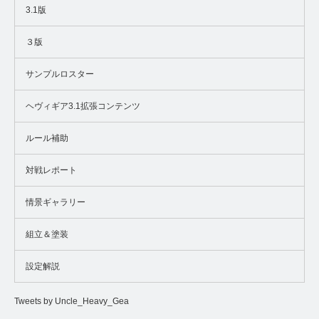
3.1版
３版
サンプルロスター
ヘヴィギア3.1拡張コンテンツ
ルール補助
対戦レポート
情景ギャラリー
組立＆塗装
設定解説
Tweets by Uncle_Heavy_Gea