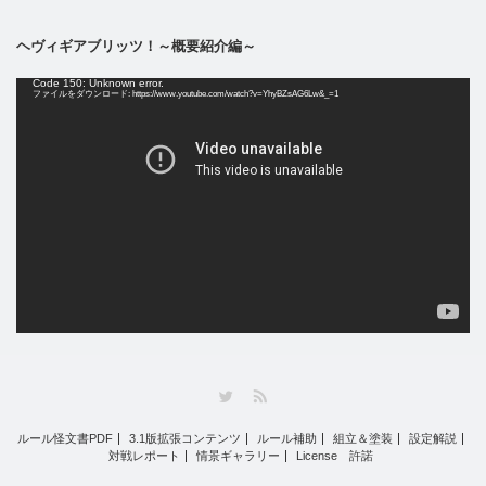
ヘヴィギアブリッツ！～概要紹介編～
動
Code 150: Unknown error.
画
ファイルをダウンロード: https://www.youtube.com/watch?v=YhyBZsAG6Lw&_=1
プ
レ
ー
ヤ
ー
Twitter
RSS
ルール怪文書PDF
3.1版拡張コンテンツ
ルール補助
組立＆塗装
設定解説
対戦レポート
情景ギャラリー
License 許諾