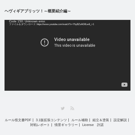
ヘヴィギアブリッツ！～概要紹介編～
動
Code 150: Unknown error.
画
ファイルをダウンロード: https://www.youtube.com/watch?v=YhyBZsAG6Lw&_=1
プ
レ
ー
ヤ
ー
Twitter
RSS
ルール怪文書PDF
3.1版拡張コンテンツ
ルール補助
組立＆塗装
設定解説
対戦レポート
情景ギャラリー
License 許諾