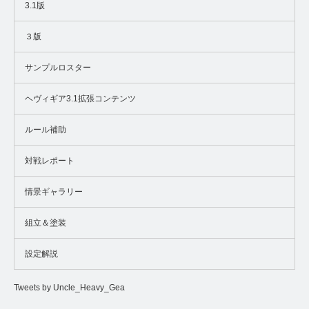
3.1版
３版
サンプルロスター
ヘヴィギア3.1拡張コンテンツ
ルール補助
対戦レポート
情景ギャラリー
組立＆塗装
設定解説
Tweets by Uncle_Heavy_Gea