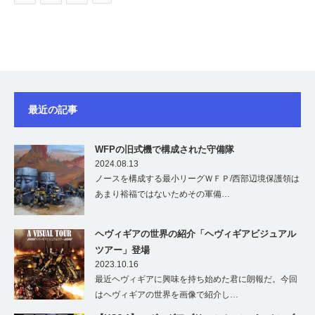
最近の記事
WFPの旧式機で構成された守備隊
2024.08.13
ノースを構成する最小リーグＷＦＰ/西部辺境保護領は
あまり裕福ではないためその軍備…
ヘヴィギアの世界の紹介「ヘヴィギアビジュアル
ツアー」登場
2023.10.16
最近ヘヴィギアに興味を持ち始めた君に朗報だ。今回
はヘヴィギアの世界を画像で紹介し…