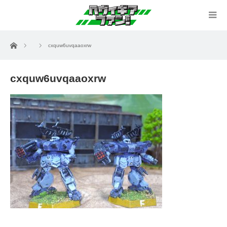
ホーム
cxquw6uvqaaoxrw
cxquw6uvqaaoxrw