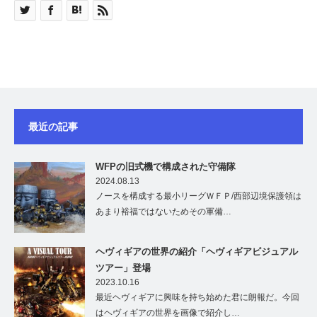
最近の記事
WFPの旧式機で構成された守備隊
2024.08.13
ノースを構成する最小リーグＷＦＰ/西部辺境保護領は
あまり裕福ではないためその軍備…
ヘヴィギアの世界の紹介「ヘヴィギアビジュアル
ツアー」登場
2023.10.16
最近ヘヴィギアに興味を持ち始めた君に朗報だ。今回
はヘヴィギアの世界を画像で紹介し…