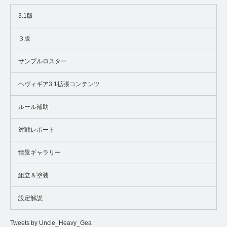
3.1版
３版
サンプルロスター
ヘヴィギア3.1拡張コンテンツ
ルール補助
対戦レポート
情景ギャラリー
組立＆塗装
設定解説
Tweets by Uncle_Heavy_Gea