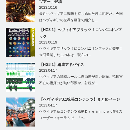
ツアー」登場
2023.10.16
最近ヘヴィギアに興味を持ち始めた君に朗報だ。今回
はヘヴィギアの世界を画像で紹介し…
【HG3.1】ヘヴィギアブリッツ！コンパニオンブ
ック
2023.06.19
ヘヴィギアブリッツ！にコンパニオンブックが登場！
今回登場したこの本は、現在の…
【HG3.1】編成アドバイス
2023.04.17
ヘヴィギアの編成ルールは自由度が高い反面、指揮官
不在の指揮力が無い部隊や、射程が…
【ヘヴィギア3.1拡張コンテンツ】まとめページ
2023.04.17
ヘヴィギア新コンテンツ始動Ｄｒｅａｍ ｐｏｄ9社の
ユーザーフォーラムで、「ヘ…