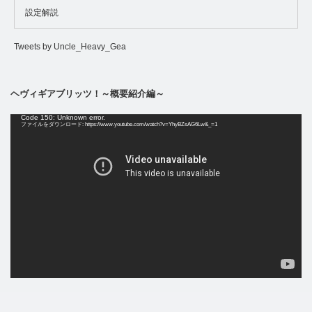
設定解説
Tweets by Uncle_Heavy_Gea
ヘヴィギアブリッツ！～概要紹介編～
動
Code 150: Unknown error.
画
ファイルをダウンロード: https://www.youtube.com/watch?v=YhyBZsAG6Lw&_=1
プ
レ
ー
ヤ
ー