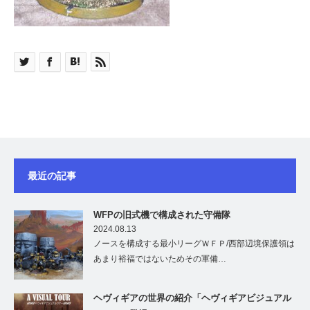
最近の記事
WFPの旧式機で構成された守備隊
2024.08.13
ノースを構成する最小リーグＷＦＰ/西部辺境保護領は
あまり裕福ではないためその軍備…
ヘヴィギアの世界の紹介「ヘヴィギアビジュアル