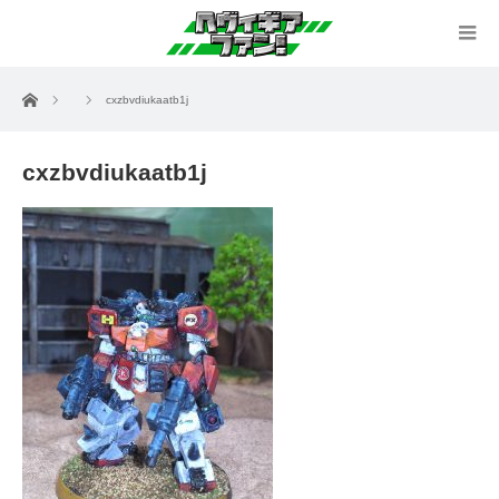
ホーム
cxzbvdiukaatb1j
cxzbvdiukaatb1j