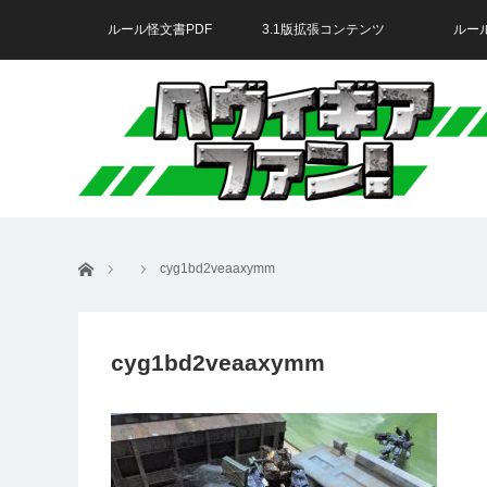
ルール怪文書PDF
3.1版拡張コンテンツ
ルー
ホーム
cyg1bd2veaaxymm
cyg1bd2veaaxymm