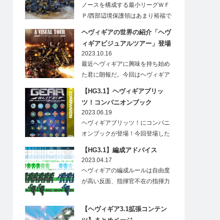
ノースを構成する最小リーグＷＦ
Ｐ/西部辺境保護領はあまり裕福で
はないためその軍備…
ヘヴィギアの世界の紹介「ヘヴ
ィギアビジュアルツアー」登場
2023.10.16
最近ヘヴィギアに興味を持ち始め
た君に朗報だ。今回はヘヴィギア
の世界を画像で紹介し…
【HG3.1】ヘヴィギアブリッ
ツ！コンパニオンブック
2023.06.19
ヘヴィギアブリッツ！にコンパニ
オンブックが登場！今回登場した
この本は、現在の…
【HG3.1】編成アドバイス
2023.04.17
ヘヴィギアの編成ルールは自由度
が高い反面、指揮官不在の指揮力
が無い部隊や、射程が…
【ヘヴィギア3.1拡張コンテン