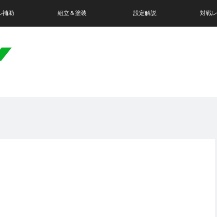
ル補助
組立＆塗装
設定解説
対戦