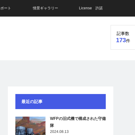
レポート
情景ギャラリー
License 許諾
記事数
173
件
最近の記事
WFPの旧式機で構成された守備
隊
2024.08.13