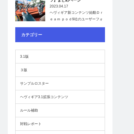
ツ】まとめページ
2023.04.17
ヘヴィギア新コンテンツ始動Ｄｒ
ｅａｍ ｐｏｄ9社のユーザーフォ
ーラムで、「ヘ…
カテゴリー
3.1版
３版
サンプルロスター
ヘヴィギア3.1拡張コンテンツ
ルール補助
対戦レポート