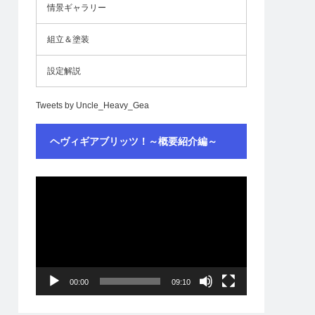
情景ギャラリー
組立＆塗装
設定解説
Tweets by Uncle_Heavy_Gea
ヘヴィギアブリッツ！～概要紹介編～
動
画
プ
レ
ー
ヤ
ー
00:00
09:10