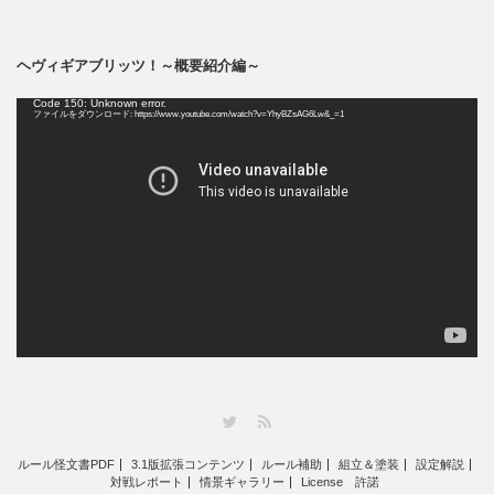
ヘヴィギアブリッツ！～概要紹介編～
動
Code 150: Unknown error.
画
ファイルをダウンロード: https://www.youtube.com/watch?v=YhyBZsAG6Lw&_=1
プ
レ
ー
ヤ
ー
Twitter
RSS
ルール怪文書PDF
3.1版拡張コンテンツ
ルール補助
組立＆塗装
設定解説
対戦レポート
情景ギャラリー
License 許諾