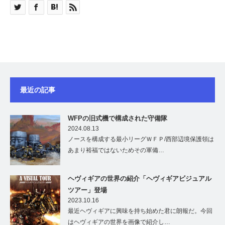
最近の記事
WFPの旧式機で構成された守備隊
2024.08.13
ノースを構成する最小リーグＷＦＰ/西部辺境保護領は
あまり裕福ではないためその軍備…
ヘヴィギアの世界の紹介「ヘヴィギアビジュアル
ツアー」登場
2023.10.16
最近ヘヴィギアに興味を持ち始めた君に朗報だ。今回
はヘヴィギアの世界を画像で紹介し…