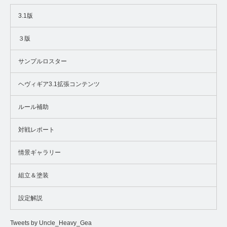
3.1版
３版
サンプルロスター
ヘヴィギア3.1拡張コンテンツ
ルール補助
対戦レポート
情景ギャラリー
組立＆塗装
設定解説
Tweets by Uncle_Heavy_Gea