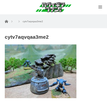
ホーム
cytv7aqvqaa3me2
cytv7aqvqaa3me2