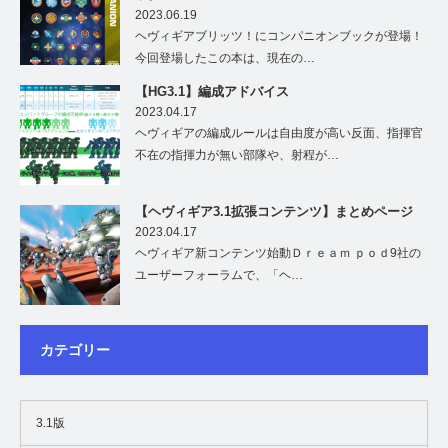
2023.06.19
ヘヴィギアブリッツ！にコンパニオンブックが登場！
今回登場したこの本は、現在の…
【HG3.1】編成アドバイス
2023.04.17
ヘヴィギアの編成ルールは自由度が高い反面、指揮官
不在の指揮力が無い部隊や、射程が…
【ヘヴィギア3.1拡張コンテンツ】まとめページ
2023.04.17
ヘヴィギア新コンテンツ始動Ｄｒｅａｍ ｐｏｄ9社の
ユーザーフォーラムで、「ヘ…
カテゴリー
3.1版