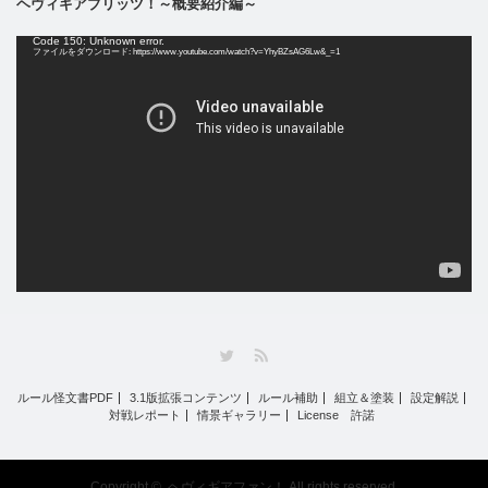
ヘヴィギアブリッツ！～概要紹介編～
動
Code 150: Unknown error.
画
ファイルをダウンロード: https://www.youtube.com/watch?v=YhyBZsAG6Lw&_=1
プ
レ
ー
ヤ
ー
Twitter
RSS
ルール怪文書PDF
3.1版拡張コンテンツ
ルール補助
組立＆塗装
設定解説
対戦レポート
情景ギャラリー
License 許諾
Copyright ©
ヘヴィギアファン！
All rights reserved.