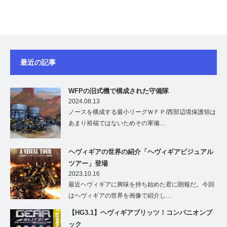
最近の記事
WFPの旧式機で構成された守備隊
2024.08.13
ノースを構成する最小リーグＷＦＰ/西部辺境保護領は
あまり裕福ではないためその軍備…
ヘヴィギアの世界の紹介「ヘヴィギアビジュアル
ツアー」登場
2023.10.16
最近ヘヴィギアに興味を持ち始めた君に朗報だ。今回
はヘヴィギアの世界を画像で紹介し…
【HG3.1】ヘヴィギアブリッツ！コンパニオンブ
ック