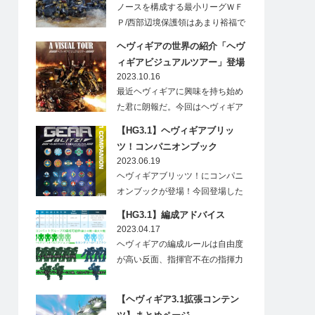
ノースを構成する最小リーグＷＦ
Ｐ/西部辺境保護領はあまり裕福で
はないためその軍備…
ヘヴィギアの世界の紹介「ヘヴ
ィギアビジュアルツアー」登場
2023.10.16
最近ヘヴィギアに興味を持ち始め
た君に朗報だ。今回はヘヴィギア
の世界を画像で紹介し…
【HG3.1】ヘヴィギアブリッ
ツ！コンパニオンブック
2023.06.19
ヘヴィギアブリッツ！にコンパニ
オンブックが登場！今回登場した
この本は、現在の…
【HG3.1】編成アドバイス
2023.04.17
ヘヴィギアの編成ルールは自由度
が高い反面、指揮官不在の指揮力
が無い部隊や、射程が…
【ヘヴィギア3.1拡張コンテン