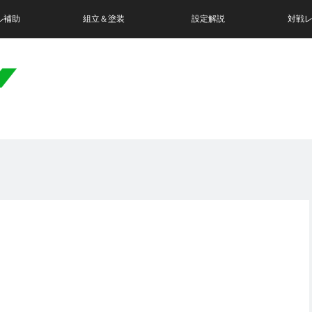
ル補助
組立＆塗装
設定解説
対戦