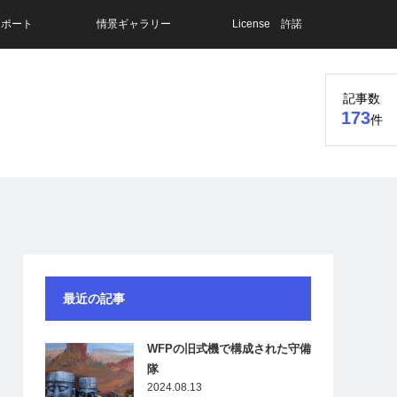
レポート
情景ギャラリー
License 許諾
記事数
173
件
最近の記事
WFPの旧式機で構成された守備
隊
2024.08.13