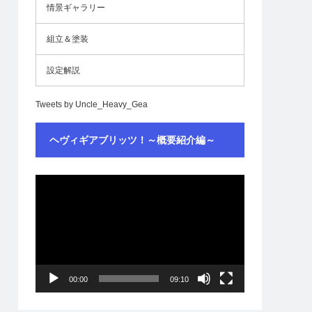
情景ギャラリー
組立＆塗装
設定解説
Tweets by Uncle_Heavy_Gea
ヘヴィギアブリッツ！～概要紹介編～
動
画
プ
レ
ー
ヤ
ー
00:00
09:10