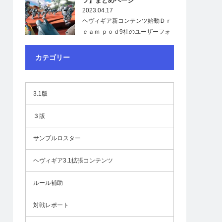
ツ】まとめページ
2023.04.17
ヘヴィギア新コンテンツ始動Ｄｒ
ｅａｍ ｐｏｄ9社のユーザーフォ
ーラムで、「ヘ…
カテゴリー
3.1版
３版
サンプルロスター
ヘヴィギア3.1拡張コンテンツ
ルール補助
対戦レポート