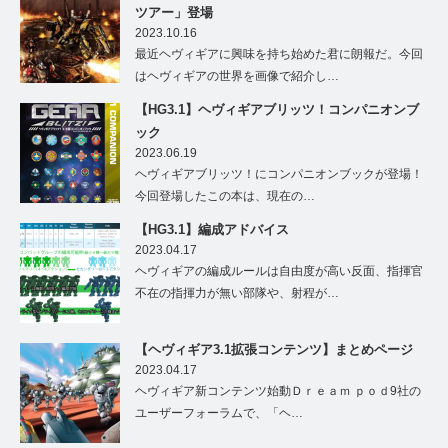
ツアー」登場
2023.10.16
最近ヘヴィギアに興味を持ち始めた君に朗報だ。今回
はヘヴィギアの世界を画像で紹介し…
【HG3.1】ヘヴィギアブリッツ！コンパニオンブ
ック
2023.06.19
ヘヴィギアブリッツ！にコンパニオンブックが登場！
今回登場したこの本は、現在の…
【HG3.1】編成アドバイス
2023.04.17
ヘヴィギアの編成ルールは自由度が高い反面、指揮官
不在の指揮力が無い部隊や、射程が…
【ヘヴィギア3.1拡張コンテンツ】まとめページ
2023.04.17
ヘヴィギア新コンテンツ始動Ｄｒｅａｍ ｐｏｄ9社の
ユーザーフォーラムで、「ヘ…