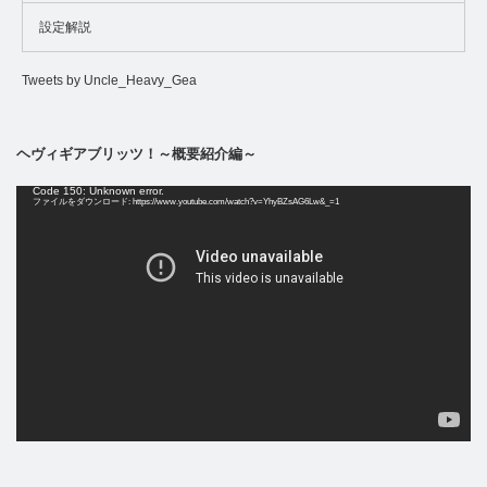
設定解説
Tweets by Uncle_Heavy_Gea
ヘヴィギアブリッツ！～概要紹介編～
動
Code 150: Unknown error.
画
ファイルをダウンロード: https://www.youtube.com/watch?v=YhyBZsAG6Lw&_=1
プ
レ
ー
ヤ
ー