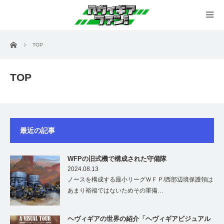
ホーム
TOP
TOP
最近の記事
WFPの旧式機で構成された守備隊
2024.08.13
ノースを構成する最小リーグＷＦＰ/西部辺境保護領は
あまり裕福ではないためその軍備…
ヘヴィギアの世界の紹介「ヘヴィギアビジュアル