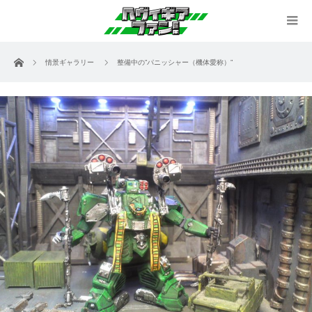
ホーム
情景ギャラリー
整備中の”パニッシャー（機体愛称）”