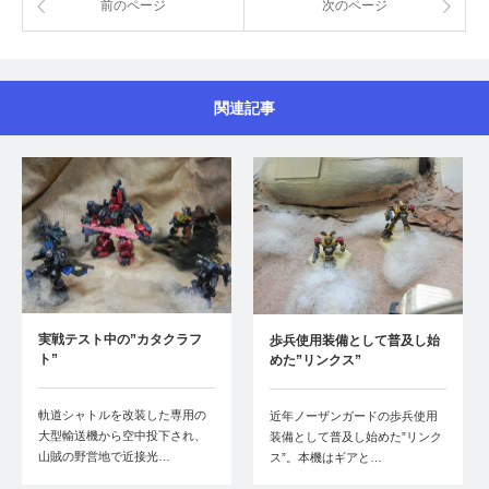
前のページ
次のページ
関連記事
実戦テスト中の”カタクラフ
歩兵使用装備として普及し始
ト”
めた”リンクス”
軌道シャトルを改装した専用の
近年ノーザンガードの歩兵使用
大型輸送機から空中投下され、
装備として普及し始めた”リンク
山賊の野営地で近接光…
ス”。本機はギアと…