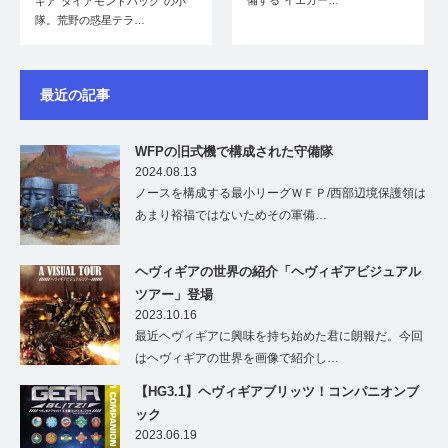
備する”イエガー…
ギア”ダイアモンドバック”の小
隊。荒野の惑星テラ…
最近の記事
WFPの旧式機で構成された守備隊
2024.08.13
ノースを構成する最小リーグＷＦＰ/西部辺境保護領は
あまり裕福ではないためその軍備…
ヘヴィギアの世界の紹介「ヘヴィギアビジュアル
ツアー」登場
2023.10.16
最近ヘヴィギアに興味を持ち始めた君に朗報だ。今回
はヘヴィギアの世界を画像で紹介し…
【HG3.1】ヘヴィギアブリッツ！コンパニオンブ
ック
2023.06.19