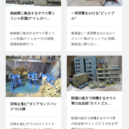
格納庫に集合するサウス軍ミ
一斉突撃をかける”ピットブ
リシャ所属の”イェガー…
ル”
格納庫に集合するサウス軍ミリ
要塞線に一斉突撃をかけるピー
シャ所属の”イェガー”の大部隊。
スリバー軍の”ピットブル”部隊。
指揮統制用の”コ…
無慈悲に降り注ぐ…
戦場の後方で待機するサウス
軍の自走砲”オストゴス…
沼地を進む”ダイアモンドバッ
ク”の小隊
戦場の後方で待機するサウス軍
の自走砲”オストゴス”とそれを守
沼地を進むサウスのストライク