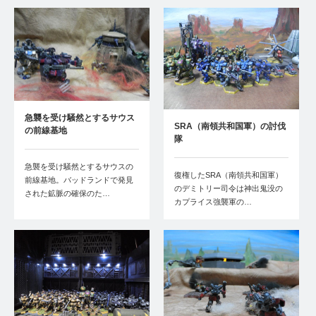
急襲を受け騒然とするサウス
SRA（南領共和国軍）の討伐
の前線基地
隊
急襲を受け騒然とするサウスの
復権したSRA（南領共和国軍）
前線基地。バッドランドで発見
のデミトリー司令は神出鬼没の
された鉱脈の確保のた…
カプライス強襲軍の…