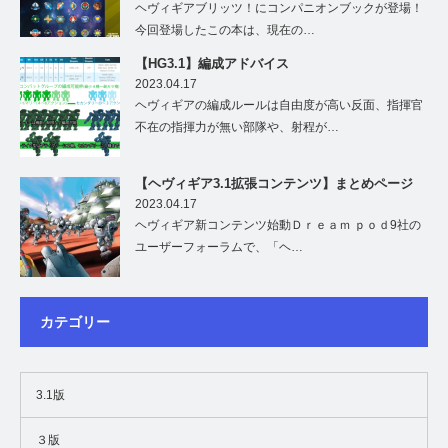
ヘヴィギアブリッツ！にコンパニオンブックが登場！
今回登場したこの本は、現在の…
【HG3.1】編成アドバイス
2023.04.17
ヘヴィギアの編成ルールは自由度が高い反面、指揮官
不在の指揮力が無い部隊や、射程が…
【ヘヴィギア3.1拡張コンテンツ】まとめページ
2023.04.17
ヘヴィギア新コンテンツ始動Ｄｒｅａｍ ｐｏｄ9社の
ユーザーフォーラムで、「ヘ…
カテゴリー
3.1版
３版