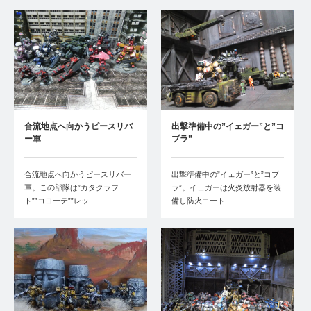
合流地点へ向かうピースリバ
出撃準備中の”イェガー”と”コ
ー軍
ブラ”
合流地点へ向かうピースリバー
出撃準備中の”イェガー”と”コブ
軍。この部隊は”カタクラフ
ラ”。イェガーは火炎放射器を装
ト””コヨーテ””レッ…
備し防火コート…