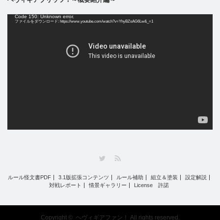
動
Code 150: Unknown error.
画
ファイルをダウンロード: https://www.youtube.com/watch?v=YhyBZsAG6Lw&_=1
プ
レ
ー
ヤ
ー
Twitter
RSS
ルール怪文書PDF
3.1版拡張コンテンツ
ルール補助
組立＆塗装
設定解説
対戦レポート
情景ギャラリー
License 許諾
Copyright ©
ヘヴィギアファン！
All rights reserved.