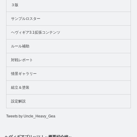
３版
サンプルロスター
ヘヴィギア3.1拡張コンテンツ
ルール補助
対戦レポート
情景ギャラリー
組立＆塗装
設定解説
Tweets by Uncle_Heavy_Gea
ヘヴィギアブリッツ！～概要紹介編～