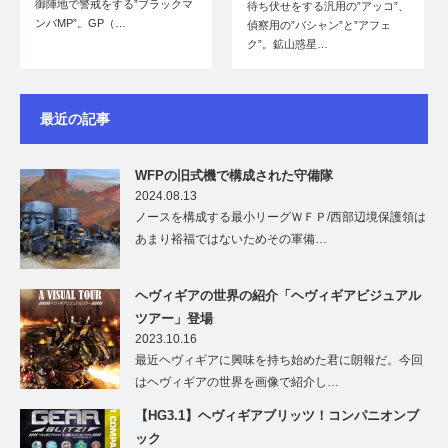
御陣地で警戒をする”ブラックマ
待ち伏せをする汎用の”アッコ”、
ンバMP”。GP（…
偵察用の”バシャン”と”アフェ
ク”。鉱山惑星…
最近の記事
WFPの旧式機で構成された守備隊
2024.08.13
ノースを構成する最小リーグＷＦＰ/西部辺境保護領は
あまり裕福ではないためその軍備…
ヘヴィギアの世界の紹介「ヘヴィギアビジュアル
ツアー」登場
2023.10.16
最近ヘヴィギアに興味を持ち始めた君に朗報だ。今回
はヘヴィギアの世界を画像で紹介し…
【HG3.1】ヘヴィギアブリッツ！コンパニオンブ
ック