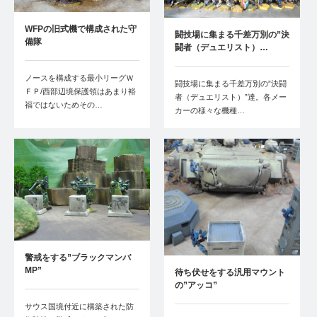
WFPの旧式機で構成された守
闘技場に集まる千差万別の”決
備隊
闘者（デュエリスト）…
ノースを構成する最小リーグＷ
闘技場に集まる千差万別の”決闘
ＦＰ/西部辺境保護領はあまり裕
者（デュエリスト）”達。各メー
福ではないためその…
カーの様々な機種…
警戒をする”ブラックマンバ
MP”
待ち伏せをする汎用マウント
の”アッコ”
サウス国境付近に構築された防