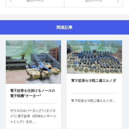
前のページ
次のページ
関連記事
軍ヲ拡張セヨ戦ニ備エルノダ
電子妨害を仕掛けるノースの
電子戦機”チーター”
軍ヲ拡張セヨ戦ニ備エルノダ…
サウスのホバータンク”ハタイロ
イ”に電子妨害（ECMセンサージ
ャミング）を仕…