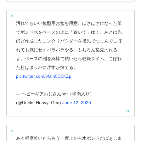
汚れてもいい模型用お盆を用意。ばさばさになった筆
でボンド水をベースの上に「置いて」ゆく。あとは先
ほど作成したコンクリパウダーを指先でつまんでこぼ
れても気にせずパラパラやる。もちろん指先汚れる
よ。ベースの淵を綿棒で拭いたら乾燥タイム。こぼれ
た粉はタッパに戻すか捨てる。
pic.twitter.com/vGIh5C0KZp
— ヘビーギアおじさんbot（半肉入り）
(@Uncle_Heavy_Gea)
June 12, 2020
ある程度乾いたらもう一度上から水ボンドだばぁしま