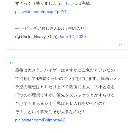
ずざっくり塗りましょう。もうほぼ完成。
pic.twitter.com/nbxquYpIZG
— ヘビーギアおじさんbot（半肉入り）
(@Uncle_Heavy_Gea)
June 12, 2020
最後はカメラ。バイザーはさすがに二色だとアレなの
で混色して4段階ぐらいのグラデを付けます。簡易カメ
ラ塗の理想はＨＬだけ上下２箇所に上大、下小と点を
打つのが理想ですが、筆先をズシャァッとかすらせる
だけでもまぁヨシ！「私はＨＬ入れをやったのだ
ぞ！」という事実こそが大事なのだ！
pic.twitter.com/BplmretaAC