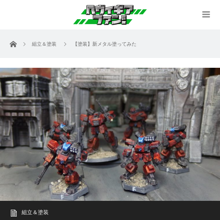
ホーム
組立＆塗装
【塗装】新メタル塗ってみた
組立＆塗装