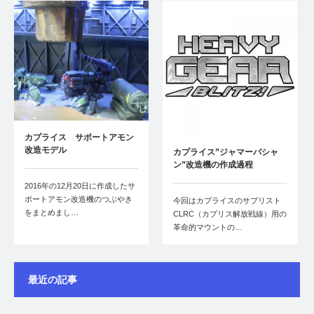
カプライス サポートアモン
改造モデル
カプライス”ジャマーバシャ
ン”改造機の作成過程
2016年の12月20日に作成したサ
ポートアモン改造機のつぶやき
今回はカプライスのサブリスト
をまとめまし…
CLRC（カプリス解放戦線）用の
革命的マウントの…
最近の記事