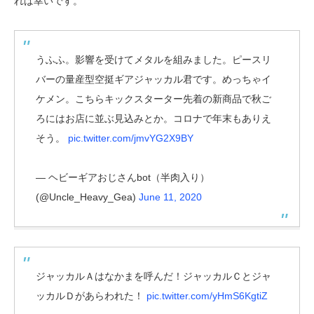
れば幸いです。
うふふ。影響を受けてメタルを組みました。ピースリ
バーの量産型空挺ギアジャッカル君です。めっちゃイ
ケメン。こちらキックスターター先着の新商品で秋ご
ろにはお店に並ぶ見込みとか。コロナで年末もありえ
そう。
pic.twitter.com/jmvYG2X9BY
— ヘビーギアおじさんbot（半肉入り）
(@Uncle_Heavy_Gea)
June 11, 2020
ジャッカルＡはなかまを呼んだ！ジャッカルＣとジャ
ッカルＤがあらわれた！
pic.twitter.com/yHmS6KgtiZ