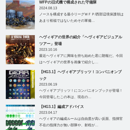
WFPの旧式機で構成された守備隊
2024.08.13
ノースを構成する最小リーグＷＦＰ/西部辺境保護領は
あまり裕福ではないためその軍備…
ヘヴィギアの世界の紹介「ヘヴィギアビジュアル
ツアー」登場
2023.10.16
最近ヘヴィギアに興味を持ち始めた君に朗報だ。今回
はヘヴィギアの世界を画像で紹介し…
【HG3.1】ヘヴィギアブリッツ！コンパニオンブ
ック
2023.06.19
ヘヴィギアブリッツ！にコンパニオンブックが登場！
今回登場したこの本は、現在の…
【HG3.1】編成アドバイス
2023.04.17
ヘヴィギアの編成ルールは自由度が高い反面、指揮官
不在の指揮力が無い部隊や、射程が…