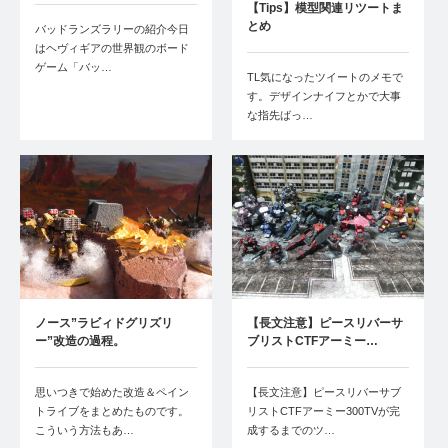
【Tips】模型関連リツートま
とめ
バッドランズラリーの紹介今日
はヘヴィギアの世界観のボード
ゲーム「バッ…
TL気になったツイートのメモで
す。デザインナイフとかで大事
な指先ばっ…
ノース”ラビィドグリズリ
【長文注意】ピースリバーサ
ー”改造の過程。
ブリストCTFアーミー…
思いつきで始めた改造＆ペイン
【長文注意】ピースリバーサブ
トライブをまとめたものです。
リストCTFアーミー300TVが完
こういう方法もあ…
成するまでのツ…