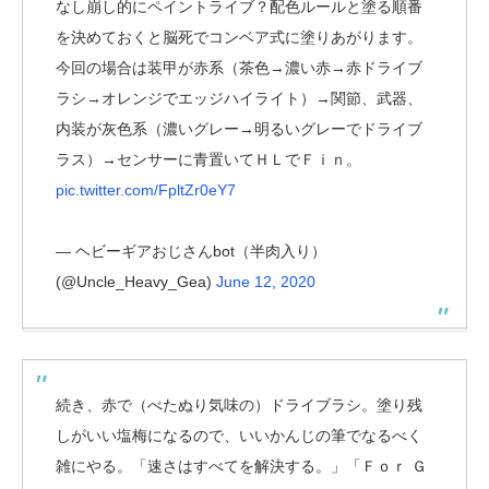
なし崩し的にペイントライブ？配色ルールと塗る順番
を決めておくと脳死でコンベア式に塗りあがります。
今回の場合は装甲が赤系（茶色→濃い赤→赤ドライブ
ラシ→オレンジでエッジハイライト）→関節、武器、
内装が灰色系（濃いグレー→明るいグレーでドライブ
ラス）→センサーに青置いてＨＬでＦｉｎ。
pic.twitter.com/FpltZr0eY7
— ヘビーギアおじさんbot（半肉入り）
(@Uncle_Heavy_Gea)
June 12, 2020
続き、赤で（べたぬり気味の）ドライブラシ。塗り残
しがいい塩梅になるので、いいかんじの筆でなるべく
雑にやる。「速さはすべてを解決する。」「Ｆｏｒ Ｇ