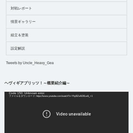
対戦レポート
情景ギャラリー
組立＆塗装
設定解説
Tweets by Uncle_Heavy_Gea
ヘヴィギアブリッツ！～概要紹介編～
動
Code 150: Unknown error.
画
ファイルをダウンロード: https://www.youtube.com/watch?v=YhyBZsAG6Lw&_=1
プ
レ
ー
ヤ
ー