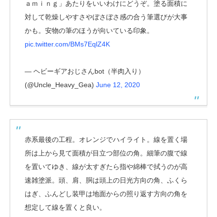
ａｍｉｎｇ」あたりをいいわけにどうぞ。塗る面積に
対して乾燥しやすさやぼさぼさ感の合う筆選びが大事
かも。安物の筆のほうが向いている印象。
pic.twitter.com/BMs7EqlZ4K
— ヘビーギアおじさんbot（半肉入り）
(@Uncle_Heavy_Gea)
June 12, 2020
赤系最後の工程。オレンジでハイライト。線を置く場
所は上から見て面積が目立つ部位の角。細筆の腹で線
を置いてゆき、線が太すぎたら指や綿棒で拭うのが高
速雑塗派。頭、肩、胴は頭上の日光方向の角、ふくら
はぎ、ふんどし装甲は地面からの照り返す方向の角を
想定して線を置くと良い。