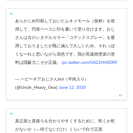
あらかじめ印刷しておいたムキメモール（仮称）を使
用して、円形ベースに印を書いて塗り分けます。おじ
さんは古のシタデルカラー「コデックスグレー」を愛
用しておりましたが既に滅んで久しいため、それっぽ
くなーれと思いながら混色です。我が高速雑塗派の塗
料は隠蔽力こそが正義。
pic.twitter.com/OAZZHV6DRF
— ヘビーギアおじさんbot（半肉入り）
(@Uncle_Heavy_Gea)
June 12, 2020
真正面と真後ろを分かりやすくするために、乾くか乾
かないか（←待てないだけ）くらいで白で正面