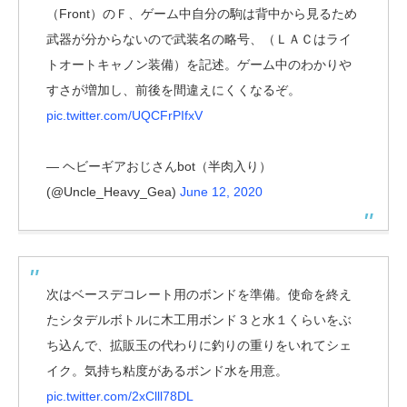
（Front）のＦ、ゲーム中自分の駒は背中から見るため
武器が分からないので武装名の略号、（ＬＡＣはライ
トオートキャノン装備）を記述。ゲーム中のわかりや
すさが増加し、前後を間違えにくくなるぞ。
pic.twitter.com/UQCFrPIfxV
— ヘビーギアおじさんbot（半肉入り）
(@Uncle_Heavy_Gea)
June 12, 2020
次はベースデコレート用のボンドを準備。使命を終え
たシタデルボトルに木工用ボンド３と水１くらいをぶ
ち込んで、拡販玉の代わりに釣りの重りをいれてシェ
イク。気持ち粘度があるボンド水を用意。
pic.twitter.com/2xClll78DL